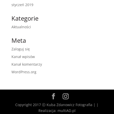
styczeń 2019
Kategorie
Aktualności
Meta
Zaloguj się
Kanał wpisów
Kanał komentarzy
WordPress.org
Copyright 2017 ⓒ Kuba Zdanowicz Fotografia | |
Realizacja: multiAD.pl