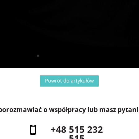
Powrót do artykułów
z porozmawiać o współpracy lub masz pytani
+48 515 232

515